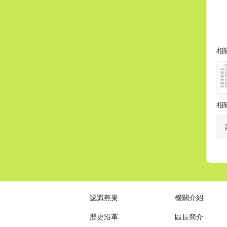
相
相
認識燕巢
機關介紹
歷史沿革
區長簡介