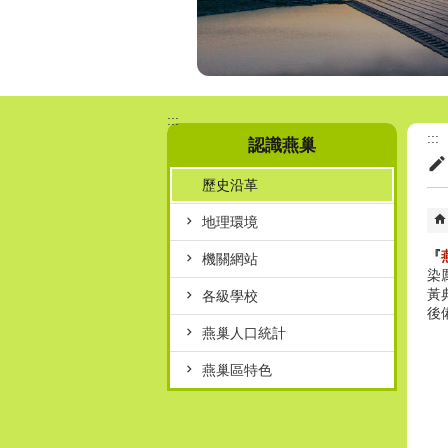
:::
:::
認識燕巢
歷史沿革
地理環境
『
機關網站
染
黃
各級學校
後
燕巢人口統計
燕巢區特色