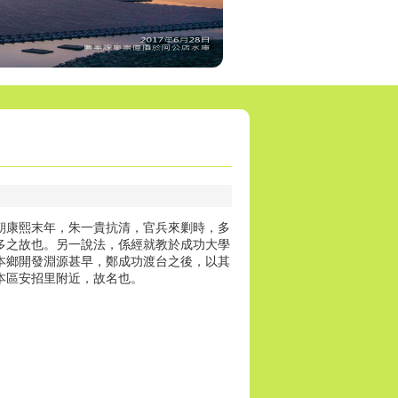
朝康熙末年，朱一貴抗清，官兵來剿時，多
多之故也。另一說法，係經就教於成功大學
本鄉開發淵源甚早，鄭成功渡台之後，以其
本區安招里附近，故名也。