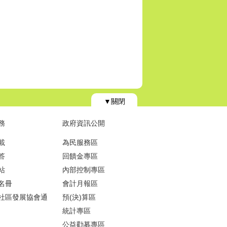
▼關閉
務
政府資訊公開
載
為民服務區
答
回饋金專區
站
內部控制專區
名冊
會計月報區
社區發展協會通
預(決)算區
統計專區
公益勸募專區