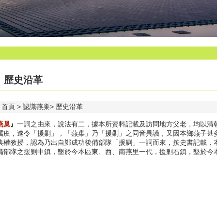
歷史沿革
首頁
認識燕巢
歷史沿革
燕巢
』
一詞之由來，說法有二，據本所資料記載及訪問地方父老，均以清
厲疫，遂令「援剿」，「燕巢」乃「援剿」之同音異議，又因本鄉燕子甚
典權教授，認為乃出自鄭成功後備部隊「援剿」一詞而來，按史書記載，
備部隊之援剿中鎮，墾於今本區東、西、南燕里一代，援剿右鎮，墾於今