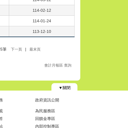
114-02-12
114-01-24
113-12-10
5筆
|
下一頁
最末頁
會計月報區 查詢
▼關閉
務
政府資訊公開
載
為民服務區
答
回饋金專區
站
內部控制專區