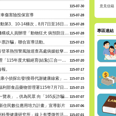
意見信箱
115-07-30
自行車傷害險投保宣導
115-07-28
115年「遇見心動時」單身聯誼活動第3、10-14梯次，8月7日至16日受理網路報名，歡迎踴躍參與
115-07-28
專區連結
高雄市政府委託本市各獸醫診療機構或人員辦理「動物狂犬 病預防注射及核發證明文件」公告1份
115-07-28
牛票詐騙」聯合宣導活動。
115-07-23
高雄市政府衛生局「以無人機執行登革熱預警風險巡查高處病媒蚊孳生源」公告。
115-07-23
本市旗山區麗湖探 索教育園區辦理「115年度犬貓絕育(結紮)三合一活 動」
115-07-20
海報。
115-07-17
高雄市衛生局辦理115年「科工健康小偵探出發!搜尋代謝健康線索」活動資訊宣導。
115-07-15
本市轄內所有食品業者,針對衛生福利部食品藥物管理署115年7月7日及115年7月9日公告之問題油品,....
115-07-15
「115年7月各機關辦理統計調查一覽表」，供為民眾 向「165反詐騙專線」
115-07-07
6年新住民數位應用培力計畫」宣導影片
115-07-06
高雄市衛生局辦理「進入港都代謝科學健康研究所」線上有獎徵答活動。
115-07-01