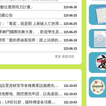
民數位應用培力計畫」
115-06-30
範圍公告
115-06-25
內政部警政署製作之反毒宣導影片：「毒駕，就是開 上家破人亡的單行道，遠離毒品，拒絕毒駕！」
115-06-25
高雄市政府青年局辦理「2026雄爭舞鬥國際街舞大賽」，歡迎學生及民眾踴躍參與。
115-06-25
高雄市政府教育局家庭教育中心辦理「愛的界線新視界：跟上法律的新世代正向親職講座」親職教育系列講座活動....
115-06-18
115-06-15
更多 最新消息
置資材室等各種農業設施應先....
111-10-03
整地、開挖應先申請，以免違規....
111-10-03
INE社群，隨時傳達各項農....
111-10-03