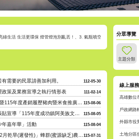
分眾導覽
. 點亮綠生活 生活更環保 燈管燈泡別亂丟！、3. 氣瓶噴空空 回收好輕鬆。
介紹】-【課室職掌及電話】查詢
主題分類
民眾請善加利用。
85(請請你、幫幫我)
若有需要的民眾請善加利用。
112-05-30
線上服
辦理政策及業務宣導之執行情形表
111-02-14
高雄數位
「2026大崗山 龍眼蜂蜜文化節」暨115年度產銷履歷豬肉暨米食推廣- 『豬香米寶 蜜香田寮』豬肉米....
115-08-06
戶政網路
轉知臺東縣成功鎮公所函請協助張貼宣導「115年度成功鎮阿美族文化節暨傳統舞蹈競賽及族語推廣系列活動」....
115-08-05
外縣市役
少年嘉年華」活動
115-08-04
土地分區
公告受理高雄市燕巢區「115年1-2月乾旱(遲發性)」蜂群(蜜源缺乏)農業天然災害現金救助及受災證明....
115-07-31