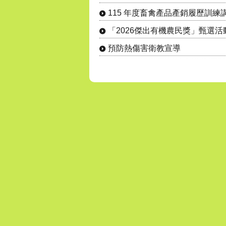
115 年度畜禽產品產銷履歷訓練
「2026傑出有機農民獎」甄選活
預防熱傷害衛教宣導