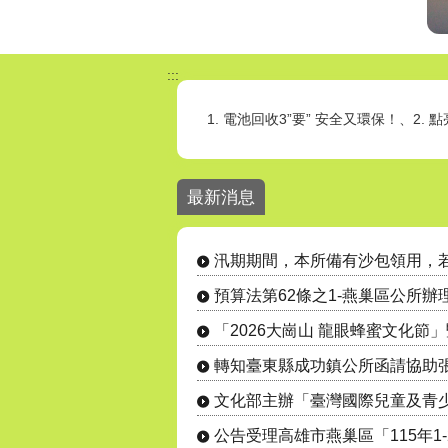
:::
1. 電池回收3”要” 安全又環保！、2
燕巢區公所各課室分機號碼請至【機關
最新消息
汛期間本所備有沙包領用，若有需要的
24小時毒防諮詢專線 : 0800-770-8
汛期期間，本所備有沙包領用，
拒毒，我挺你!全民作伙來!
預算法第62條之1-燕巢區公所
文化部主辦「臺灣國際兒童及青