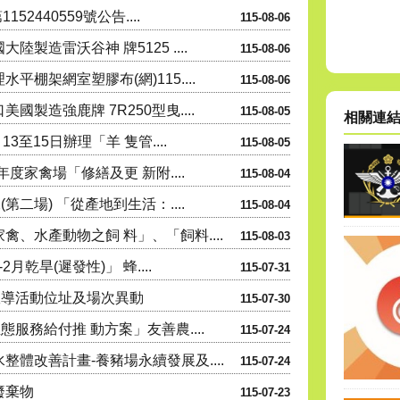
2440559號公告....
115-08-06
製造雷沃谷神 牌5125 ....
115-08-06
棚架網室塑膠布(網)115....
115-08-06
製造強鹿牌 7R250型曳....
115-08-05
相關連
3至15日辦理「羊 隻管....
115-08-05
度家禽場「修繕及更 新附....
115-08-04
二場) 「從產地到生活：....
115-08-04
、水產動物之飼 料」、「飼料....
115-08-03
月乾旱(遲發性)」 蜂....
115-07-31
宣導活動位址及場次異動
115-07-30
服務給付推 動方案」友善農....
115-07-24
體改善計畫-養豬場永續發展及....
115-07-24
廢棄物
115-07-23