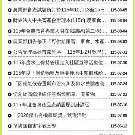
農業部畜產試驗所訂於115年10月13至15日辦理「羊 隻管....
115-08-05
財團法人中央畜產會辦理本(115)年度家禽場「修繕及更 新附....
115-08-04
115年食農教育專業人員在職訓練(第二場) 「從產地到生活：....
115-08-04
農業部預告修正「可供給家畜、家禽、水產動物之飼 料」、「飼料....
115-08-03
公告受理高雄市燕巢區「 115年1-2月乾旱(遲發性)」 蜂....
115-07-31
115年度水土保持管理走入社區宣導活動位址及場次異動
115-07-30
115年度「瀕危物種及重要棲地生態服務給付推 動方案」友善農....
115-07-24
「因應氣候變遷縣市管河川及排水整體改善計畫-養豬場永續發展及....
115-07-24
切勿於高鐵沿線任意燃燒稻草、廢棄物
115-07-23
115 年度畜禽產品產銷履歷訓練講習
115-07-16
「2026傑出有機農民獎」甄選活動
115-07-09
預防熱傷害衛教宣導
115-06-12