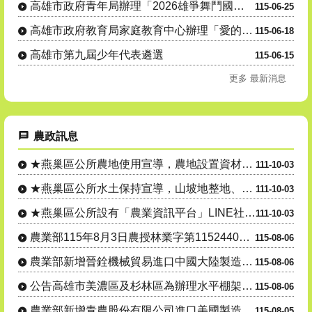
高雄市政府青年局辦理「2026雄爭舞鬥國際街舞大賽」，歡迎學生及民眾踴躍參與。
115-06-25
高雄市政府教育局家庭教育中心辦理「愛的界線新視界：跟上法律的新世代正向親職講座」親職教育系列講座活動....
115-06-18
高雄市第九屆少年代表遴選
115-06-15
更多 最新消息
農政訊息
★燕巢區公所農地使用宣導，農地設置資材室等各種農業設施應先....
111-10-03
★燕巢區公所水土保持宣導，山坡地整地、開挖應先申請，以免違規....
111-10-03
★燕巢區公所設有「農業資訊平台」LINE社群，隨時傳達各項農....
111-10-03
農業部115年8月3日農授林業字第1152440559號公告....
115-08-06
農業部新增晉銓機械貿易進口中國大陸製造雷沃谷神 牌5125 ....
115-08-06
公告高雄市美濃區及杉林區為辦理水平棚架網室塑膠布(網)115....
115-08-06
農業部新增青農股份有限公司進口美國製造強鹿牌 7R250型曳....
115-08-05