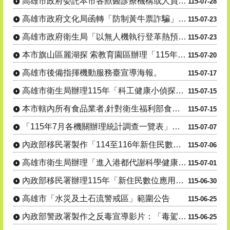
高雄市政府委託本市各獸醫診療機構或人員辦理「動物狂犬 病預防注射及核發證明文件」公告1份
115-07-28
高雄市政府文化局函轉「防制黃牛票詐騙」聯合宣導活動。
115-07-23
高雄市政府衛生局「以無人機執行登革熱預警風險巡查高處病媒蚊孳生源」公告。
115-07-23
本市旗山區麗湖探 索教育園區辦理「115年度犬貓絕育(結紮)三合一活 動」
115-07-20
高雄市後備指揮機動服務臺宣導海報。
115-07-17
高雄市衛生局辦理115年「科工健康小偵探出發!搜尋代謝健康線索」活動資訊宣導。
115-07-15
本市轄內所有食品業者,針對衛生福利部食品藥物管理署115年7月7日及115年7月9日公告之問題油品,....
115-07-15
「115年7月各機關辦理統計調查一覽表」，供為民眾 向「165反詐騙專線」
115-07-07
內政部移民署製作「114至116年新住民數位應用培力計畫」宣導影片
115-07-06
高雄市衛生局辦理「進入港都代謝科學健康研究所」線上有獎徵答活動。
115-07-01
內政部移民署辦理115年「新住民數位應用培力計畫」
115-06-30
高雄市「水災及土石流警戒區」範圍公告
115-06-25
內政部警政署製作之反毒宣導影片：「毒駕，就是開 上家破人亡的單行道，遠離毒品，拒絕毒駕！」
115-06-25