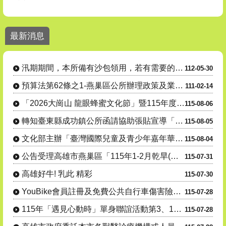
汛期間本所備有沙包領用，若有需要的民眾請善加利用。
最新消息
24小時毒防諮詢專線 : 0800-770-885(請請你、幫幫我)
拒毒，我挺你!全民作伙來!
汛期期間，本所備有沙包領用，若有需要的民眾請善加利用。
112-05-30
1. 電池回收3”要” 安全又環保！、2. 點亮綠生活 生活更環保 燈
預算法第62條之1-燕巢區公所辦理政策及業務宣導之執行情形表
111-02-14
「2026大崗山 龍眼蜂蜜文化節」暨115年度產銷履歷豬肉暨米食推廣- 『豬香米寶 蜜香田寮』豬肉米....
115-08-06
轉知臺東縣成功鎮公所函請協助張貼宣導「115年度成功鎮阿美族文化節暨傳統舞蹈競賽及族語推廣系列活動」....
115-08-05
文化部主辦「臺灣國際兒童及青少年嘉年華」活動
115-08-04
公告受理高雄市燕巢區「115年1-2月乾旱(遲發性)」蜂群(蜜源缺乏)農業天然災害現金救助及受災證明....
115-07-31
高雄好牛! 乳此 精彩
115-07-30
YouBike會員註冊及免費公共自行車傷害險投保宣導
115-07-28
115年「遇見心動時」單身聯誼活動第3、10-14梯次，8月7日至16日受理網路報名，歡迎踴躍參與
115-07-28