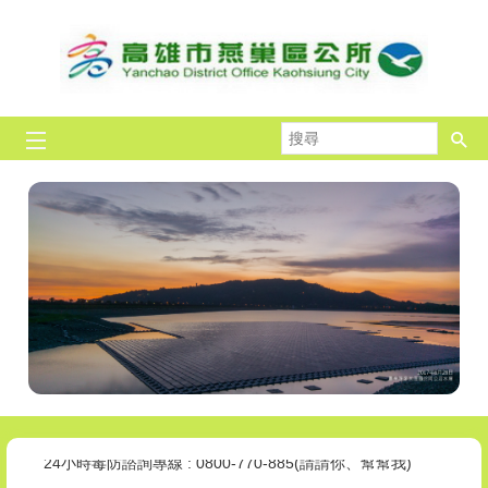
跳到主要內容區塊
搜
尋
拒毒，我挺你!全民作伙來!