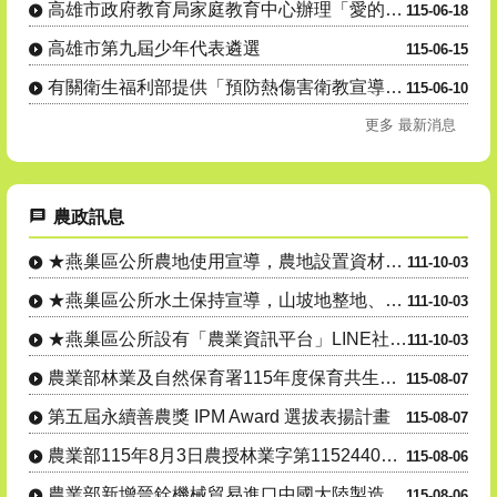
高雄市政府教育局家庭教育中心辦理「愛的界線新視界：跟上法律的新世代正向親職講座」親職教育系列講座活動....
115-06-18
高雄市第九屆少年代表遴選
115-06-15
有關衛生福利部提供「預防熱傷害衛教宣導素材」多元媒體資源，提醒轄內弱勢民眾、社區長者等在高溫來襲時，....
115-06-10
更多 最新消息
農政訊息
★燕巢區公所農地使用宣導，農地設置資材室等各種農業設施應先....
111-10-03
★燕巢區公所水土保持宣導，山坡地整地、開挖應先申請，以免違規....
111-10-03
★燕巢區公所設有「農業資訊平台」LINE社群，隨時傳達各項農....
111-10-03
農業部林業及自然保育署115年度保育共生地認證
115-08-07
第五屆永續善農獎 IPM Award 選拔表揚計畫
115-08-07
農業部115年8月3日農授林業字第1152440559號公告....
115-08-06
農業部新增晉銓機械貿易進口中國大陸製造雷沃谷神 牌5125 ....
115-08-06