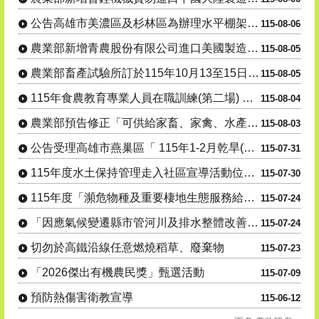
公告高雄市美濃區及杉林區為辦理水平棚架網室塑膠布(網)115....
115-08-06
農業部新增青農股份有限公司進口美國製造強鹿牌 7R250型曳....
115-08-05
農業部畜產試驗所訂於115年10月13至15日辦理「羊 隻管....
115-08-05
115年食農教育專業人員在職訓練(第二場) 「從產地到生活：....
115-08-04
農業部預告修正「可供給家畜、家禽、水產動物之飼 料」、「飼料....
115-08-03
公告受理高雄市燕巢區「 115年1-2月乾旱(遲發性)」 蜂....
115-07-31
115年度水土保持管理走入社區宣導活動位址及場次異動
115-07-30
115年度「瀕危物種及重要棲地生態服務給付推 動方案」友善農....
115-07-24
「因應氣候變遷縣市管河川及排水整體改善計畫-養豬場永續發展及....
115-07-24
切勿於高鐵沿線任意燃燒稻草、廢棄物
115-07-23
「2026傑出有機農民獎」甄選活動
115-07-09
預防熱傷害衛教宣導
115-06-12