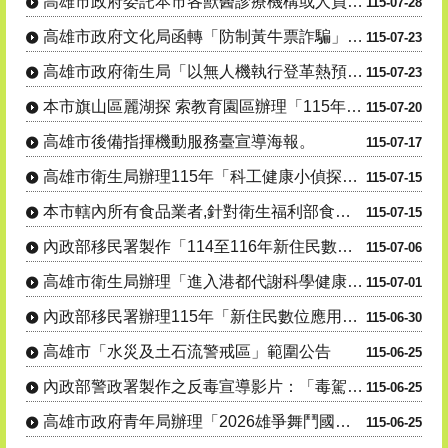
高雄市政府委託本市各獸醫診療機構或人員辦理「動物狂犬 病預防注射及核發證明文件」公告1份
115-07-28
高雄市政府文化局函轉「防制黃牛票詐騙」聯合宣導活動。
115-07-23
高雄市政府衛生局「以無人機執行登革熱預警風險巡查高處病媒蚊孳生源」公告。
115-07-23
本市旗山區麗湖探 索教育園區辦理「115年度犬貓絕育(結紮)三合一活 動」
115-07-20
高雄市後備指揮機動服務臺宣導海報。
115-07-17
高雄市衛生局辦理115年「科工健康小偵探出發!搜尋代謝健康線索」活動資訊宣導。
115-07-15
本市轄內所有食品業者,針對衛生福利部食品藥物管理署115年7月7日及115年7月9日公告之問題油品,....
115-07-15
內政部移民署製作「114至116年新住民數位應用培力計畫」宣導影片
115-07-06
高雄市衛生局辦理「進入港都代謝科學健康研究所」線上有獎徵答活動。
115-07-01
內政部移民署辦理115年「新住民數位應用培力計畫」
115-06-30
高雄市「水災及土石流警戒區」範圍公告
115-06-25
內政部警政署製作之反毒宣導影片：「毒駕，就是開 上家破人亡的單行道，遠離毒品，拒絕毒駕！」
115-06-25
高雄市政府青年局辦理「2026雄爭舞鬥國際街舞大賽」，歡迎學生及民眾踴躍參與。
115-06-25