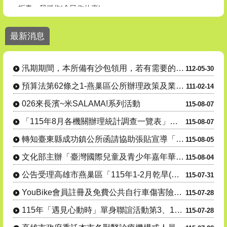
1. 電池回收3”要” 安全又環保！、2. 點亮綠生活 生活更環保 燈
最新消息
燕巢區公所各課室分機號碼請至【機關介紹】-【課室職掌及電話】
汛期間本所備有沙包領用，若有需要的民眾請善加利用。
汛期期間，本所備有沙包領用，若有需要的民眾請善加利用。
112-05-30
24小時毒防諮詢專線 : 0800-770-885(請請你、幫幫我)
預算法第62條之1-燕巢區公所辦理政策及業務宣導之執行情形表
111-02-14
026來長濱~米SALAMA!系列活動
115-08-07
「115年8月各機關辦理統計調查一覽表」，供為民眾 向「165反詐騙專線」
115-08-07
轉知臺東縣成功鎮公所函請協助張貼宣導「115年度成功鎮阿美族文化節暨傳統舞蹈競賽及族語推廣系列活動」....
115-08-05
文化部主辦「臺灣國際兒童及青少年嘉年華」活動
115-08-04
公告受理高雄市燕巢區「115年1-2月乾旱(遲發性)」蜂群(蜜源缺乏)農業天然災害現金救助及受災證明....
115-07-31
YouBike會員註冊及免費公共自行車傷害險投保宣導
115-07-28
115年「遇見心動時」單身聯誼活動第3、10-14梯次，8月7日至16日受理網路報名，歡迎踴躍參與
115-07-28