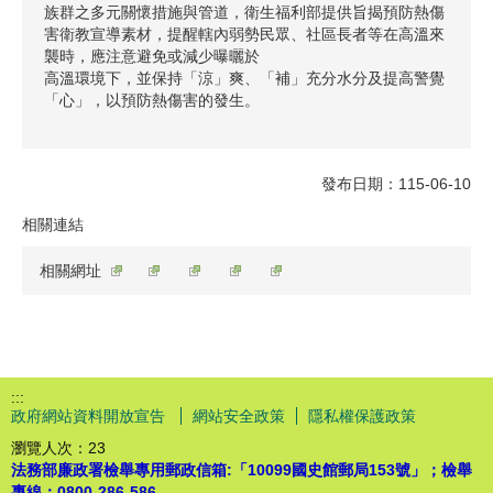
族群之多元關懷措施與管道，衛生福利部提供旨揭預防熱傷
害衛教宣導素材，提醒轄內弱勢民眾、社區長者等在高溫來
襲時，應注意避免或減少曝曬於
高溫環境下，並保持「涼」爽、「補」充分水分及提高警覺
「心」，以預防熱傷害的發生。
發布日期：115-06-10
相關連結
相關網址
:::
政府網站資料開放宣告
網站安全政策
隱私權保護政策
瀏覽人次：
23
法務部廉政署檢舉專用郵政信箱:「10099國史館郵局153號」；檢舉
專線：0800-286-586