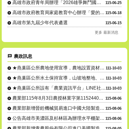
高雄市政府青年局辦理「2026雄爭舞鬥國際街舞大賽」，歡迎學生及民眾踴躍參與。
115-06-25
高雄市政府教育局家庭教育中心辦理「愛的界線新視界：跟上法律的新世代正向親職講座」親職教育系列講座活動....
115-06-18
高雄市第九屆少年代表遴選
115-06-15
更多 最新消息
農政訊息
★燕巢區公所農地使用宣導，農地設置資材室等各種農業設施應先....
111-10-03
★燕巢區公所水土保持宣導，山坡地整地、開挖應先申請，以免違規....
111-10-03
★燕巢區公所設有「農業資訊平台」LINE社群，隨時傳達各項農....
111-10-03
農業部115年8月3日農授林業字第1152440559號公告....
115-08-06
農業部新增晉銓機械貿易進口中國大陸製造雷沃谷神 牌5125 ....
115-08-06
公告高雄市美濃區及杉林區為辦理水平棚架網室塑膠布(網)115....
115-08-06
農業部新增青農股份有限公司進口美國製造強鹿牌 7R250型曳....
115-08-05