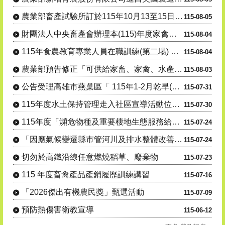
農業部畜產試驗所訂於115年10月13至15日辦理「羊 隻管....
115-08-05
財團法人中央畜產會辦理本(115)年度家禽場「修繕及更 新附....
115-08-04
115年食農教育專業人員在職訓練(第二場) 「從產地到生活：....
115-08-04
農業部預告修正「可供給家畜、家禽、水產動物之飼 料」、「飼料....
115-08-03
公告受理高雄市燕巢區「 115年1-2月乾旱(遲發性)」 蜂....
115-07-31
115年度水土保持管理走入社區宣導活動位址及場次異動
115-07-30
115年度「瀕危物種及重要棲地生態服務給付推 動方案」友善農....
115-07-24
「因應氣候變遷縣市管河川及排水整體改善計畫-養豬場永續發展及....
115-07-24
切勿於高鐵沿線任意燃燒稻草、廢棄物
115-07-23
115 年度畜禽產品產銷履歷訓練講習
115-07-16
「2026傑出有機農民獎」甄選活動
115-07-09
預防熱傷害衛教宣導
115-06-12