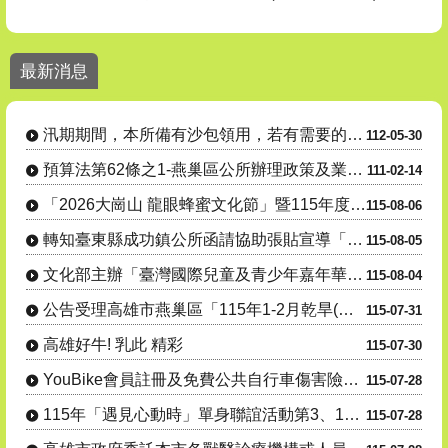
1. 電池回收3”要” 安全又環保！、2. 點亮綠生活 生活更環保 燈
最新消息
燕巢區公所各課室分機號碼請至【機關介紹】-【課室職掌及電話】
汛期間本所備有沙包領用，若有需要的民眾請善加利用。
汛期期間，本所備有沙包領用，若有需要的民眾請善加利用。
112-05-30
24小時毒防諮詢專線 : 0800-770-885(請請你、幫幫我)
預算法第62條之1-燕巢區公所辦理政策及業務宣導之執行情形表
111-02-14
「2026大崗山 龍眼蜂蜜文化節」暨115年度產銷履歷豬肉暨米食推廣- 『豬香米寶 蜜香田寮』豬肉米....
115-08-06
轉知臺東縣成功鎮公所函請協助張貼宣導「115年度成功鎮阿美族文化節暨傳統舞蹈競賽及族語推廣系列活動」....
115-08-05
文化部主辦「臺灣國際兒童及青少年嘉年華」活動
115-08-04
公告受理高雄市燕巢區「115年1-2月乾旱(遲發性)」蜂群(蜜源缺乏)農業天然災害現金救助及受災證明....
115-07-31
高雄好牛! 乳此 精彩
115-07-30
YouBike會員註冊及免費公共自行車傷害險投保宣導
115-07-28
115年「遇見心動時」單身聯誼活動第3、10-14梯次，8月7日至16日受理網路報名，歡迎踴躍參與
115-07-28