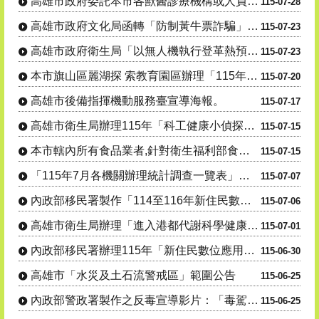
高雄市政府委託本市各獸醫診療機構或人員辦理「動物狂犬 病預防注射及核發證明文件」公告1份
115-07-28
高雄市政府文化局函轉「防制黃牛票詐騙」聯合宣導活動。
115-07-23
高雄市政府衛生局「以無人機執行登革熱預警風險巡查高處病媒蚊孳生源」公告。
115-07-23
本市旗山區麗湖探 索教育園區辦理「115年度犬貓絕育(結紮)三合一活 動」
115-07-20
高雄市後備指揮機動服務臺宣導海報。
115-07-17
高雄市衛生局辦理115年「科工健康小偵探出發!搜尋代謝健康線索」活動資訊宣導。
115-07-15
本市轄內所有食品業者,針對衛生福利部食品藥物管理署115年7月7日及115年7月9日公告之問題油品,....
115-07-15
「115年7月各機關辦理統計調查一覽表」，供為民眾 向「165反詐騙專線」
115-07-07
內政部移民署製作「114至116年新住民數位應用培力計畫」宣導影片
115-07-06
高雄市衛生局辦理「進入港都代謝科學健康研究所」線上有獎徵答活動。
115-07-01
內政部移民署辦理115年「新住民數位應用培力計畫」
115-06-30
高雄市「水災及土石流警戒區」範圍公告
115-06-25
內政部警政署製作之反毒宣導影片：「毒駕，就是開 上家破人亡的單行道，遠離毒品，拒絕毒駕！」
115-06-25