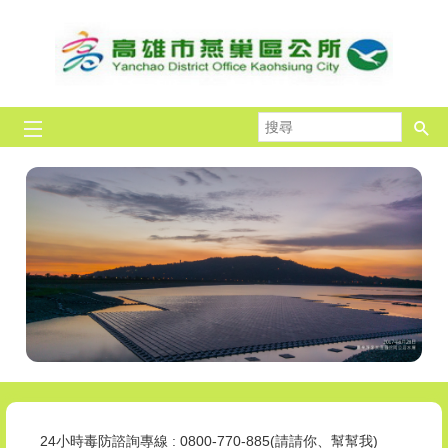
跳到主要內容區塊
搜
尋
拒毒，我挺你!全民作伙來!