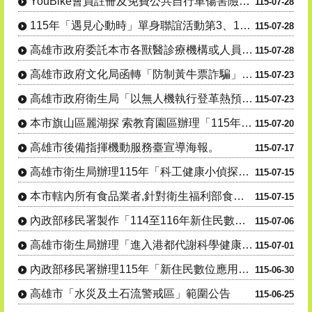
YouBike會員註冊及免費公共自行車傷害險投保宣導
115-07-28
115年「遇見心動時」單身聯誼活動第3、10-14梯次，8月7日至16日受理網路報名，歡迎踴躍參與
115-07-28
高雄市政府委託本市各獸醫診療機構或人員辦理「動物狂犬 病預防注射及核發證明文件」公告1份
115-07-28
高雄市政府文化局函轉「防制黃牛票詐騙」聯合宣導活動。
115-07-23
高雄市政府衛生局「以無人機執行登革熱預警風險巡查高處病媒蚊孳生源」公告。
115-07-23
本市旗山區麗湖探 索教育園區辦理「115年度犬貓絕育(結紮)三合一活 動」
115-07-20
高雄市後備指揮機動服務臺宣導海報。
115-07-17
高雄市衛生局辦理115年「科工健康小偵探出發!搜尋代謝健康線索」活動資訊宣導。
115-07-15
本市轄內所有食品業者,針對衛生福利部食品藥物管理署115年7月7日及115年7月9日公告之問題油品,....
115-07-15
內政部移民署製作「114至116年新住民數位應用培力計畫」宣導影片
115-07-06
高雄市衛生局辦理「進入港都代謝科學健康研究所」線上有獎徵答活動。
115-07-01
內政部移民署辦理115年「新住民數位應用培力計畫」
115-06-30
高雄市「水災及土石流警戒區」範圍公告
115-06-25