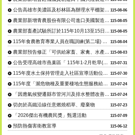
公告高雄市美濃區及杉林區為辦理水平棚架網室塑膠布(網)115....
115-08-06
農業部新增青農股份有限公司進口美國製造強鹿牌 7R250型曳....
115-08-05
農業部畜產試驗所訂於115年10月13至15日辦理「羊 隻管....
115-08-05
115年食農教育專業人員在職訓練(第二場) 「從產地到生活：....
115-08-04
農業部預告修正「可供給家畜、家禽、水產動物之飼 料」、「飼料....
115-08-03
公告受理高雄市燕巢區「 115年1-2月乾旱(遲發性)」 蜂....
115-07-31
115年度水土保持管理走入社區宣導活動位址及場次異動
115-07-30
115年度「瀕危物種及重要棲地生態服務給付推 動方案」友善農....
115-07-24
「因應氣候變遷縣市管河川及排水整體改善計畫-養豬場永續發展及....
115-07-24
切勿於高鐵沿線任意燃燒稻草、廢棄物
115-07-23
「2026傑出有機農民獎」甄選活動
115-07-09
預防熱傷害衛教宣導
115-06-12