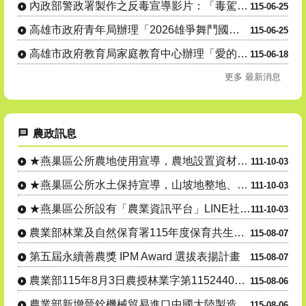
內政部警政署製作之反毒宣導影片：「毒駕，就是開 上家破人亡的單行道，遠離毒品，拒絕毒駕！」
115-06-25
高雄市政府青年局辦理「2026雄爭舞鬥國際街舞大賽」，歡迎學生及民眾踴躍參與。
115-06-25
高雄市政府教育局家庭教育中心辦理「愛的界線新視界：跟上法律的新世代正向親職講座」親職教育系列講座活動....
115-06-18
更多 最新消息
農政訊息
★燕巢區公所農地使用宣導，農地設置資材室等各種農業設施應先....
111-10-03
★燕巢區公所水土保持宣導，山坡地整地、開挖應先申請，以免違規....
111-10-03
★燕巢區公所設有「農業資訊平台」LINE社群，隨時傳達各項農....
111-10-03
農業部林業及自然保育署115年度保育共生地認證
115-08-07
第五屆永續善農獎 IPM Award 選拔表揚計畫
115-08-07
農業部115年8月3日農授林業字第1152440559號公告....
115-08-06
農業部新增晉銓機械貿易進口中國大陸製造雷沃谷神 牌5125 ....
115-08-06