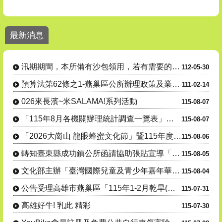
汛期間本所備有沙包領用，若有需要的民眾請善加利用。
最新消息
24小時毒防諮詢專線 : 0800-770-885(請請你、幫幫我)
拒毒，我挺你!全民作伙來!
汛期期間，本所備有沙包領用，若有需要的民眾請善加利用。
112-05-30
1. 電池回收3”要” 安全又環保！、2. 點亮綠生活 生活更環保 燈
預算法第62條之1-燕巢區公所辦理政策及業務宣導之執行情形表
111-02-14
026來長濱~米SALAMA!系列活動
115-08-07
「115年8月各機關辦理統計調查一覽表」，供為民眾 向「165反詐騙專線」
115-08-07
「2026大崗山 龍眼蜂蜜文化節」暨115年度產銷履歷豬肉暨米食推廣- 『豬香米寶 蜜香田寮』豬肉米....
115-08-06
轉知臺東縣成功鎮公所函請協助張貼宣導「115年度成功鎮阿美族文化節暨傳統舞蹈競賽及族語推廣系列活動」....
115-08-05
文化部主辦「臺灣國際兒童及青少年嘉年華」活動
115-08-04
公告受理高雄市燕巢區「115年1-2月乾旱(遲發性)」蜂群(蜜源缺乏)農業天然災害現金救助及受災證明....
115-07-31
高雄好牛! 乳此 精彩
115-07-30