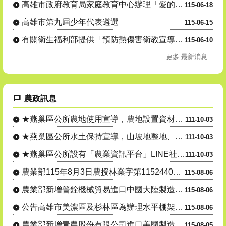
高雄市政府教育局家庭教育中心辦理「愛的界線新視界：跟上法律的新世代正向親職講座」親職教育系列講座活動....
115-06-18
高雄市第九屆少年代表遴選
115-06-15
有關衛生福利部提供「預防熱傷害衛教宣導素材」多元媒體資源，提醒轄內弱勢民眾、社區長者等在高溫來襲時，....
115-06-10
更多 最新消息
農政訊息
★燕巢區公所農地使用宣導，農地設置資材室等各種農業設施應先....
111-10-03
★燕巢區公所水土保持宣導，山坡地整地、開挖應先申請，以免違規....
111-10-03
★燕巢區公所設有「農業資訊平台」LINE社群，隨時傳達各項農....
111-10-03
農業部115年8月3日農授林業字第1152440559號公告....
115-08-06
農業部新增晉銓機械貿易進口中國大陸製造雷沃谷神 牌5125 ....
115-08-06
公告高雄市美濃區及杉林區為辦理水平棚架網室塑膠布(網)115....
115-08-06
農業部新增青農股份有限公司進口美國製造強鹿牌 7R250型曳....
115-08-05