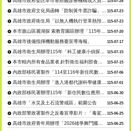
高雄市政府委託本市各獸醫診療機構或人員辦理「動物狂犬 病預防注射及核發證明文件」公告1份
115-07-28
高雄市政府文化局函轉「防制黃牛票詐騙」聯合宣導活動。
115-07-23
高雄市政府衛生局「以無人機執行登革熱預警風險巡查高處病媒蚊孳生源」公告。
115-07-23
本市旗山區麗湖探 索教育園區辦理「115年度犬貓絕育(結紮)三合一活 動」
115-07-20
高雄市後備指揮機動服務臺宣導海報。
115-07-17
高雄市衛生局辦理115年「科工健康小偵探出發!搜尋代謝健康線索」活動資訊宣導。
115-07-15
本市轄內所有食品業者,針對衛生福利部食品藥物管理署115年7月7日及115年7月9日公告之問題油品,....
115-07-15
內政部移民署製作「114至116年新住民數位應用培力計畫」宣導影片
115-07-06
高雄市衛生局辦理「進入港都代謝科學健康研究所」線上有獎徵答活動。
115-07-01
內政部移民署辦理115年「新住民數位應用培力計畫」
115-06-30
高雄市「水災及土石流警戒區」範圍公告
115-06-25
內政部警政署製作之反毒宣導影片：「毒駕，就是開 上家破人亡的單行道，遠離毒品，拒絕毒駕！」
115-06-25
高雄市政府青年局辦理「2026雄爭舞鬥國際街舞大賽」，歡迎學生及民眾踴躍參與。
115-06-25