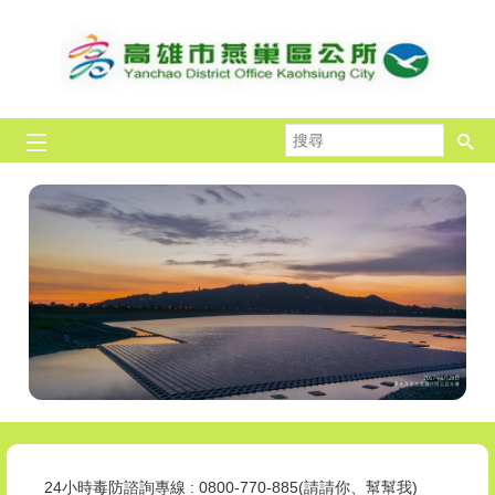
跳到主要內容區塊
搜
尋
拒毒，我挺你!全民作伙來!