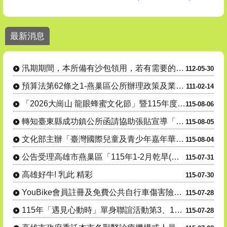
1. 電池回收3”要” 安全又環保！、2. 點亮綠生活 生活更環保 燈
最新消息
燕巢區公所各課室分機號碼請至【機關介紹】-【課室職掌及電話】
汛期間本所備有沙包領用，若有需要的民眾請善加利用。
汛期期間，本所備有沙包領用，若有需要的民眾請善加利用。
112-05-30
24小時毒防諮詢專線 : 0800-770-885(請請你、幫幫我)
預算法第62條之1-燕巢區公所辦理政策及業務宣導之執行情形表
111-02-14
「2026大崗山 龍眼蜂蜜文化節」暨115年度產銷履歷豬肉暨米食推廣- 『豬香米寶 蜜香田寮』豬肉米....
115-08-06
轉知臺東縣成功鎮公所函請協助張貼宣導「115年度成功鎮阿美族文化節暨傳統舞蹈競賽及族語推廣系列活動」....
115-08-05
文化部主辦「臺灣國際兒童及青少年嘉年華」活動
115-08-04
公告受理高雄市燕巢區「115年1-2月乾旱(遲發性)」蜂群(蜜源缺乏)農業天然災害現金救助及受災證明....
115-07-31
高雄好牛! 乳此 精彩
115-07-30
YouBike會員註冊及免費公共自行車傷害險投保宣導
115-07-28
115年「遇見心動時」單身聯誼活動第3、10-14梯次，8月7日至16日受理網路報名，歡迎踴躍參與
115-07-28