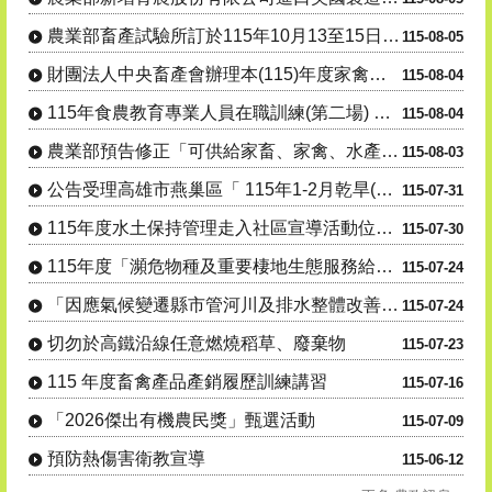
農業部畜產試驗所訂於115年10月13至15日辦理「羊 隻管....
115-08-05
財團法人中央畜產會辦理本(115)年度家禽場「修繕及更 新附....
115-08-04
115年食農教育專業人員在職訓練(第二場) 「從產地到生活：....
115-08-04
農業部預告修正「可供給家畜、家禽、水產動物之飼 料」、「飼料....
115-08-03
公告受理高雄市燕巢區「 115年1-2月乾旱(遲發性)」 蜂....
115-07-31
115年度水土保持管理走入社區宣導活動位址及場次異動
115-07-30
115年度「瀕危物種及重要棲地生態服務給付推 動方案」友善農....
115-07-24
「因應氣候變遷縣市管河川及排水整體改善計畫-養豬場永續發展及....
115-07-24
切勿於高鐵沿線任意燃燒稻草、廢棄物
115-07-23
115 年度畜禽產品產銷履歷訓練講習
115-07-16
「2026傑出有機農民獎」甄選活動
115-07-09
預防熱傷害衛教宣導
115-06-12