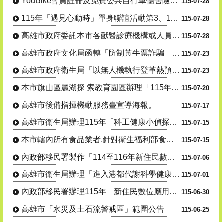
YouBike會員註冊及免費公共自行車傷害險投保宣導
115-07-28
115年「遇見心動時」單身聯誼活動第3、10-14梯次，8月7日至16日受理網路報名，歡迎踴躍參與
115-07-28
高雄市政府委託本市各獸醫診療機構或人員辦理「動物狂犬 病預防注射及核發證明文件」公告1份
115-07-28
高雄市政府文化局函轉「防制黃牛票詐騙」聯合宣導活動。
115-07-23
高雄市政府衛生局「以無人機執行登革熱預警風險巡查高處病媒蚊孳生源」公告。
115-07-23
本市旗山區麗湖探 索教育園區辦理「115年度犬貓絕育(結紮)三合一活 動」
115-07-20
高雄市後備指揮機動服務臺宣導海報。
115-07-17
高雄市衛生局辦理115年「科工健康小偵探出發!搜尋代謝健康線索」活動資訊宣導。
115-07-15
本市轄內所有食品業者,針對衛生福利部食品藥物管理署115年7月7日及115年7月9日公告之問題油品,....
115-07-15
內政部移民署製作「114至116年新住民數位應用培力計畫」宣導影片
115-07-06
高雄市衛生局辦理「進入港都代謝科學健康研究所」線上有獎徵答活動。
115-07-01
內政部移民署辦理115年「新住民數位應用培力計畫」
115-06-30
高雄市「水災及土石流警戒區」範圍公告
115-06-25