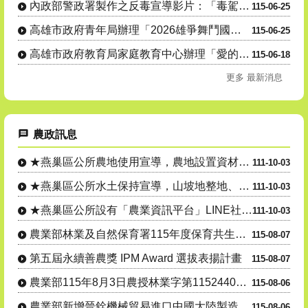
內政部警政署製作之反毒宣導影片：「毒駕，就是開 上家破人亡的單行道，遠離毒品，拒絕毒駕！」
115-06-25
高雄市政府青年局辦理「2026雄爭舞鬥國際街舞大賽」，歡迎學生及民眾踴躍參與。
115-06-25
高雄市政府教育局家庭教育中心辦理「愛的界線新視界：跟上法律的新世代正向親職講座」親職教育系列講座活動....
115-06-18
更多 最新消息
農政訊息
★燕巢區公所農地使用宣導，農地設置資材室等各種農業設施應先....
111-10-03
★燕巢區公所水土保持宣導，山坡地整地、開挖應先申請，以免違規....
111-10-03
★燕巢區公所設有「農業資訊平台」LINE社群，隨時傳達各項農....
111-10-03
農業部林業及自然保育署115年度保育共生地認證
115-08-07
第五屆永續善農獎 IPM Award 選拔表揚計畫
115-08-07
農業部115年8月3日農授林業字第1152440559號公告....
115-08-06
農業部新增晉銓機械貿易進口中國大陸製造雷沃谷神 牌5125 ....
115-08-06