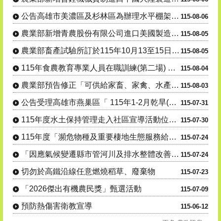
公告高雄市美濃區及杉林區為辦理水平棚架網室塑膠布(網)115....
115-08-06
農業部新增青農股份有限公司進口美國製造強鹿牌 7R250型曳....
115-08-05
農業部畜產試驗所訂於115年10月13至15日辦理「羊 隻管....
115-08-05
115年食農教育專業人員在職訓練(第二場) 「從產地到生活：....
115-08-04
農業部預告修正「可供給家畜、家禽、水產動物之飼 料」、「飼料....
115-08-03
公告受理高雄市燕巢區「 115年1-2月乾旱(遲發性)」 蜂....
115-07-31
115年度水土保持管理走入社區宣導活動位址及場次異動
115-07-30
115年度「瀕危物種及重要棲地生態服務給付推 動方案」友善農....
115-07-24
「因應氣候變遷縣市管河川及排水整體改善計畫-養豬場永續發展及....
115-07-24
切勿於高鐵沿線任意燃燒稻草、廢棄物
115-07-23
「2026傑出有機農民獎」甄選活動
115-07-09
預防熱傷害衛教宣導
115-06-12