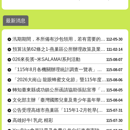
1. 電池回收3”要” 安全又環保！、2. 點亮綠生活 生活更環保 燈
最新消息
燕巢區公所各課室分機號碼請至【機關介紹】-【課室職掌及電話】
汛期間本所備有沙包領用，若有需要的民眾請善加利用。
汛期期間，本所備有沙包領用，若有需要的民眾請善加利用。
112-05-30
24小時毒防諮詢專線 : 0800-770-885(請請你、幫幫我)
預算法第62條之1-燕巢區公所辦理政策及業務宣導之執行情形表
111-02-14
026來長濱~米SALAMA!系列活動
115-08-07
「115年8月各機關辦理統計調查一覽表」，供為民眾 向「165反詐騙專線」
115-08-07
「2026大崗山 龍眼蜂蜜文化節」暨115年度產銷履歷豬肉暨米食推廣- 『豬香米寶 蜜香田寮』豬肉米....
115-08-06
轉知臺東縣成功鎮公所函請協助張貼宣導「115年度成功鎮阿美族文化節暨傳統舞蹈競賽及族語推廣系列活動」....
115-08-05
文化部主辦「臺灣國際兒童及青少年嘉年華」活動
115-08-04
公告受理高雄市燕巢區「115年1-2月乾旱(遲發性)」蜂群(蜜源缺乏)農業天然災害現金救助及受災證明....
115-07-31
高雄好牛! 乳此 精彩
115-07-30