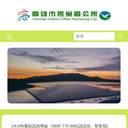
跳到主要內容區塊
搜
尋
拒毒，我挺你!全民作伙來!