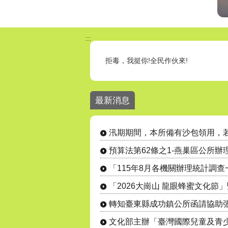
:::
1. 電池回收3”要” 安全又環保！、2
燕巢區公所各課室分機號碼請至【機關
最新消息
汛期間本所備有沙包領用，若有需要的
24小時毒防諮詢專線 : 0800-770-8
汛期期間，本所備有沙包領用，
拒毒，我挺你!全民作伙來!
預算法第62條之1-燕巢區公所
文化部主辦「臺灣國際兒童及青