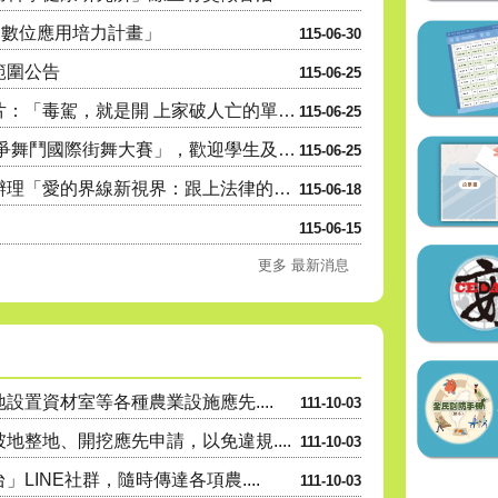
民數位應用培力計畫」
115-06-30
範圍公告
115-06-25
內政部警政署製作之反毒宣導影片：「毒駕，就是開 上家破人亡的單行道，遠離毒品，拒絕毒駕！」
115-06-25
高雄市政府青年局辦理「2026雄爭舞鬥國際街舞大賽」，歡迎學生及民眾踴躍參與。
115-06-25
高雄市政府教育局家庭教育中心辦理「愛的界線新視界：跟上法律的新世代正向親職講座」親職教育系列講座活動....
115-06-18
115-06-15
更多 最新消息
置資材室等各種農業設施應先....
111-10-03
整地、開挖應先申請，以免違規....
111-10-03
INE社群，隨時傳達各項農....
111-10-03