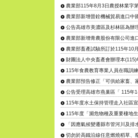
農業部115年8月3日農授林業字第115
農業部新增晉銓機械貿易進口中國大陸
公告高雄市美濃區及杉林區為辦理水平
農業部新增青農股份有限公司進口美國
農業部畜產試驗所訂於115年10月1
財團法人中央畜產會辦理本(115)年
115年食農教育專業人員在職訓練(第
農業部預告修正「可供給家畜、家禽
公告受理高雄市燕巢區「 115年1-2
115年度水土保持管理走入社區
115年度「瀕危物種及重要棲地生態
「因應氣候變遷縣市管河川及排水整
切勿於高鐵沿線任意燃燒稻草、