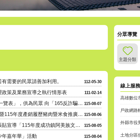
分眾導覽
. 點亮綠生活 生活更環保 燈管燈泡別亂丟！、3. 氣瓶噴空空 回收好輕鬆。
介紹】-【課室職掌及電話】查詢
主題分類
民眾請善加利用。
85(請請你、幫幫我)
若有需要的民眾請善加利用。
112-05-30
線上服
辦理政策及業務宣導之執行情形表
111-02-14
高雄數位
「115年8月各機關辦理統計調查一覽表」，供為民眾 向「165反詐騙專線」
115-08-07
戶政網路
「2026大崗山 龍眼蜂蜜文化節」暨115年度產銷履歷豬肉暨米食推廣- 『豬香米寶 蜜香田寮』豬肉米....
115-08-06
外縣市役
轉知臺東縣成功鎮公所函請協助張貼宣導「115年度成功鎮阿美族文化節暨傳統舞蹈競賽及族語推廣系列活動」....
115-08-05
土地分區
少年嘉年華」活動
115-08-04