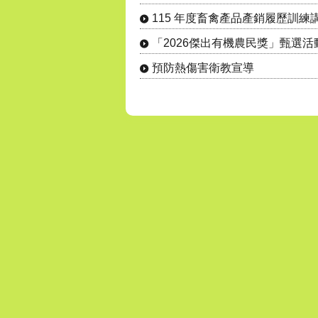
115 年度畜禽產品產銷履歷訓練
「2026傑出有機農民獎」甄選活
預防熱傷害衛教宣導