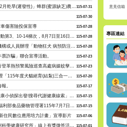
公告受理高雄市燕巢區「115年1-2月乾旱(遲發性)」蜂群(蜜源缺乏)農業天然災害現金救助及受災證明....
意見信箱
115-07-31
115-07-30
自行車傷害險投保宣導
115-07-28
專區連結
115年「遇見心動時」單身聯誼活動第3、10-14梯次，8月7日至16日受理網路報名，歡迎踴躍參與
115-07-28
高雄市政府委託本市各獸醫診療機構或人員辦理「動物狂犬 病預防注射及核發證明文件」公告1份
115-07-28
牛票詐騙」聯合宣導活動。
115-07-23
高雄市政府衛生局「以無人機執行登革熱預警風險巡查高處病媒蚊孳生源」公告。
115-07-23
本市旗山區麗湖探 索教育園區辦理「115年度犬貓絕育(結紮)三合一活 動」
115-07-20
海報。
115-07-17
高雄市衛生局辦理115年「科工健康小偵探出發!搜尋代謝健康線索」活動資訊宣導。
115-07-15
本市轄內所有食品業者,針對衛生福利部食品藥物管理署115年7月7日及115年7月9日公告之問題油品,....
115-07-15
6年新住民數位應用培力計畫」宣導影片
115-07-06
高雄市衛生局辦理「進入港都代謝科學健康研究所」線上有獎徵答活動。
115-07-01