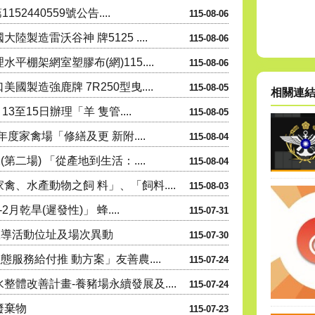
2440559號公告....
115-08-06
製造雷沃谷神 牌5125 ....
115-08-06
棚架網室塑膠布(網)115....
115-08-06
製造強鹿牌 7R250型曳....
115-08-05
相關連
3至15日辦理「羊 隻管....
115-08-05
度家禽場「修繕及更 新附....
115-08-04
二場) 「從產地到生活：....
115-08-04
、水產動物之飼 料」、「飼料....
115-08-03
月乾旱(遲發性)」 蜂....
115-07-31
宣導活動位址及場次異動
115-07-30
服務給付推 動方案」友善農....
115-07-24
體改善計畫-養豬場永續發展及....
115-07-24
廢棄物
115-07-23