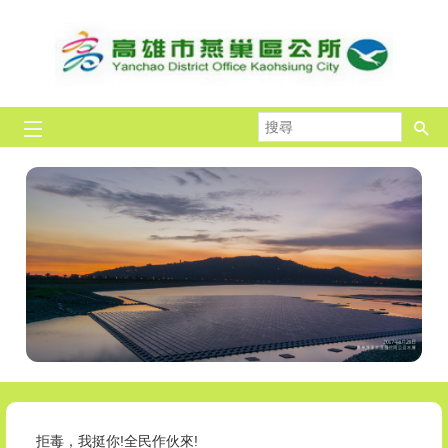
跳到主要內容區塊
搜
尋
拒毒，我挺你!全民作伙來!