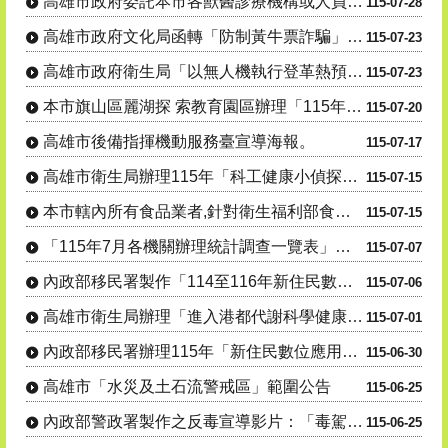
高雄市政府委託本市各獸醫診療機構或人員辦理「動物狂犬 病預防注射及核發證明文件」公告1份
115-07-28
高雄市政府文化局函轉「防制黃牛票詐騙」聯合宣導活動。
115-07-23
高雄市政府衛生局「以無人機執行登革熱預警風險巡查高處病媒蚊孳生源」公告。
115-07-23
本市旗山區麗湖探 索教育園區辦理「115年度犬貓絕育(結紮)三合一活 動」
115-07-20
高雄市後備指揮機動服務臺宣導海報。
115-07-17
高雄市衛生局辦理115年「科工健康小偵探出發!搜尋代謝健康線索」活動資訊宣導。
115-07-15
本市轄內所有食品業者,針對衛生福利部食品藥物管理署115年7月7日及115年7月9日公告之問題油品,....
115-07-15
「115年7月各機關辦理統計調查一覽表」，供為民眾 向「165反詐騙專線」
115-07-07
內政部移民署製作「114至116年新住民數位應用培力計畫」宣導影片
115-07-06
高雄市衛生局辦理「進入港都代謝科學健康研究所」線上有獎徵答活動。
115-07-01
內政部移民署辦理115年「新住民數位應用培力計畫」
115-06-30
高雄市「水災及土石流警戒區」範圍公告
115-06-25
內政部警政署製作之反毒宣導影片：「毒駕，就是開 上家破人亡的單行道，遠離毒品，拒絕毒駕！」
115-06-25