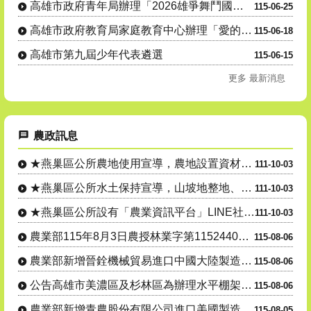
高雄市政府青年局辦理「2026雄爭舞鬥國際街舞大賽」，歡迎學生及民眾踴躍參與。
115-06-25
高雄市政府教育局家庭教育中心辦理「愛的界線新視界：跟上法律的新世代正向親職講座」親職教育系列講座活動....
115-06-18
高雄市第九屆少年代表遴選
115-06-15
更多 最新消息
農政訊息
★燕巢區公所農地使用宣導，農地設置資材室等各種農業設施應先....
111-10-03
★燕巢區公所水土保持宣導，山坡地整地、開挖應先申請，以免違規....
111-10-03
★燕巢區公所設有「農業資訊平台」LINE社群，隨時傳達各項農....
111-10-03
農業部115年8月3日農授林業字第1152440559號公告....
115-08-06
農業部新增晉銓機械貿易進口中國大陸製造雷沃谷神 牌5125 ....
115-08-06
公告高雄市美濃區及杉林區為辦理水平棚架網室塑膠布(網)115....
115-08-06
農業部新增青農股份有限公司進口美國製造強鹿牌 7R250型曳....
115-08-05