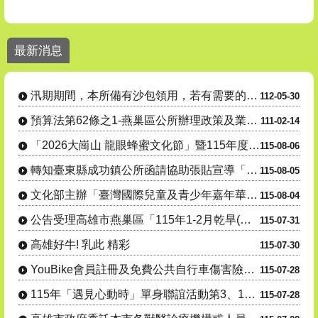
1. 電池回收3”要” 安全又環保！、2. 點亮綠生活 生活更環保 燈
最新消息
燕巢區公所各課室分機號碼請至【機關介紹】-【課室職掌及電話】
汛期間本所備有沙包領用，若有需要的民眾請善加利用。
汛期期間，本所備有沙包領用，若有需要的民眾請善加利用。
112-05-30
24小時毒防諮詢專線 : 0800-770-885(請請你、幫幫我)
預算法第62條之1-燕巢區公所辦理政策及業務宣導之執行情形表
111-02-14
「2026大崗山 龍眼蜂蜜文化節」暨115年度產銷履歷豬肉暨米食推廣- 『豬香米寶 蜜香田寮』豬肉米....
115-08-06
轉知臺東縣成功鎮公所函請協助張貼宣導「115年度成功鎮阿美族文化節暨傳統舞蹈競賽及族語推廣系列活動」....
115-08-05
文化部主辦「臺灣國際兒童及青少年嘉年華」活動
115-08-04
公告受理高雄市燕巢區「115年1-2月乾旱(遲發性)」蜂群(蜜源缺乏)農業天然災害現金救助及受災證明....
115-07-31
高雄好牛! 乳此 精彩
115-07-30
YouBike會員註冊及免費公共自行車傷害險投保宣導
115-07-28
115年「遇見心動時」單身聯誼活動第3、10-14梯次，8月7日至16日受理網路報名，歡迎踴躍參與
115-07-28