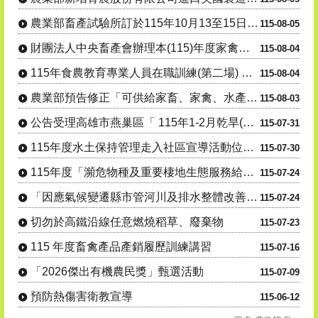
農業部畜產試驗所訂於115年10月13至15日辦理「羊 隻管....
115-08-05
財團法人中央畜產會辦理本(115)年度家禽場「修繕及更 新附....
115-08-04
115年食農教育專業人員在職訓練(第二場) 「從產地到生活：....
115-08-04
農業部預告修正「可供給家畜、家禽、水產動物之飼 料」、「飼料....
115-08-03
公告受理高雄市燕巢區「 115年1-2月乾旱(遲發性)」 蜂....
115-07-31
115年度水土保持管理走入社區宣導活動位址及場次異動
115-07-30
115年度「瀕危物種及重要棲地生態服務給付推 動方案」友善農....
115-07-24
「因應氣候變遷縣市管河川及排水整體改善計畫-養豬場永續發展及....
115-07-24
切勿於高鐵沿線任意燃燒稻草、廢棄物
115-07-23
115 年度畜禽產品產銷履歷訓練講習
115-07-16
「2026傑出有機農民獎」甄選活動
115-07-09
預防熱傷害衛教宣導
115-06-12